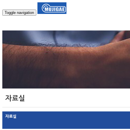
Toggle navigation
회사소개
무지개상점
아나로그형
디
자료실
자료실