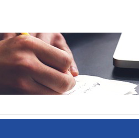
지털형
액세서리
자료실
ENGLISH